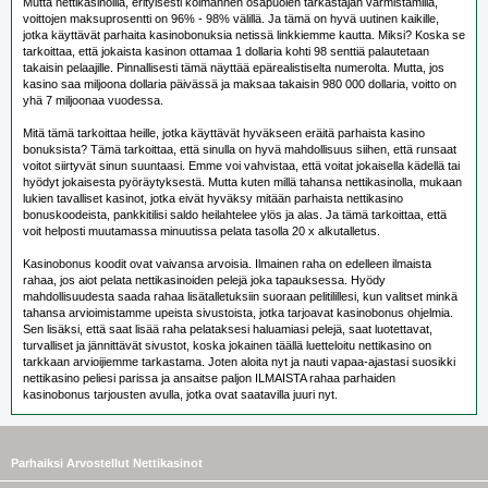
Mutta nettikasinoilla, erityisesti kolmannen osapuolen tarkastajan varmistamilla,
voittojen maksuprosentti on 96% - 98% välillä. Ja tämä on hyvä uutinen kaikille,
jotka käyttävät parhaita kasinobonuksia netissä linkkiemme kautta. Miksi? Koska se
tarkoittaa, että jokaista kasinon ottamaa 1 dollaria kohti 98 senttiä palautetaan
takaisin pelaajille. Pinnallisesti tämä näyttää epärealistiselta numerolta. Mutta, jos
kasino saa miljoona dollaria päivässä ja maksaa takaisin 980 000 dollaria, voitto on
yhä 7 miljoonaa vuodessa.
Mitä tämä tarkoittaa heille, jotka käyttävät hyväkseen eräitä parhaista kasino
bonuksista? Tämä tarkoittaa, että sinulla on hyvä mahdollisuus siihen, että runsaat
voitot siirtyvät sinun suuntaasi. Emme voi vahvistaa, että voitat jokaisella kädellä tai
hyödyt jokaisesta pyöräytyksestä. Mutta kuten millä tahansa nettikasinolla, mukaan
lukien tavalliset kasinot, jotka eivät hyväksy mitään parhaista nettikasino
bonuskoodeista, pankkitilisi saldo heilahtelee ylös ja alas. Ja tämä tarkoittaa, että
voit helposti muutamassa minuutissa pelata tasolla 20 x alkutalletus.
Kasinobonus koodit ovat vaivansa arvoisia. Ilmainen raha on edelleen ilmaista
rahaa, jos aiot pelata nettikasinoiden pelejä joka tapauksessa. Hyödy
mahdollisuudesta saada rahaa lisätalletuksiin suoraan pelitilillesi, kun valitset minkä
tahansa arvioimistamme upeista sivustoista, jotka tarjoavat kasinobonus ohjelmia.
Sen lisäksi, että saat lisää raha pelataksesi haluamiasi pelejä, saat luotettavat,
turvalliset ja jännittävät sivustot, koska jokainen täällä luetteloitu nettikasino on
tarkkaan arvioijiemme tarkastama. Joten aloita nyt ja nauti vapaa-ajastasi suosikki
nettikasino peliesi parissa ja ansaitse paljon ILMAISTA rahaa parhaiden
kasinobonus tarjousten avulla, jotka ovat saatavilla juuri nyt.
Parhaiksi Arvostellut Nettikasinot