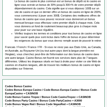
Le bonus de casino le plus commun est un bonus de dépôt où le casino en
ligne vous octroie un bonus de 30% jusqu’à 300+% de votre premier dépôt
dépendamment du casino. Cela signifie que si vous déposez 100$ sur un
site de casino et que ce dernier offre un bonus de casino en ligne de 200%,
vous commencerez à jouer avec 300$. Certaines des meilleures offres de
bonus de casino que vous pouvez recevoir vous donneront un bonus
mensuel lorsque vous effectuez votre premier dépôt à chaque mois. Cela
vous donnera un fond de roulement beaucoup plus gros à chaque mois
pour jouer sur une base régulière.
Vérifiez toujours les termes et conditions pour tout bonus de casino en ligne
pour savoir quels jeux sont inclus dans l’offre de bonus et pour déterminer
les exigences du bonus que vous devrez remplir avant de pouvoir le retirer.
Francais / French / France / FR - Si vous ne vivez pas aux Etats-Unis, au Canada,
en Australie, au Royaume-Uni (ou tout autre pays dont la langue première est
l’Anglais), vous cherchez peut-être de l’information sur des bonus de casino dans
une autre langue. Casino Bonus.net fournit ses services dans plus de 7 langues
différentes. Utilisez les drapeaux situés en haut à droite pour visiter ce site Web de
casinos en d’autres langues, afin de trouver les meilleurs bonus de casino en ligne
disponibles sur l’Internet.
Codes Bonus Casino
Codes Bonus Europa Casino / Code Bonus Europa Casino / Bonus Code
EuropaCasino = CASINOB
Code Bonus Casino Tropez / Bonus Code CasinoTropez = CASINOB
Code Bonus Party Casino / Bonus Code PartyCasino = A3000
Code Bonus Vegas Red / Bonus Code VegasRed = CASINOB