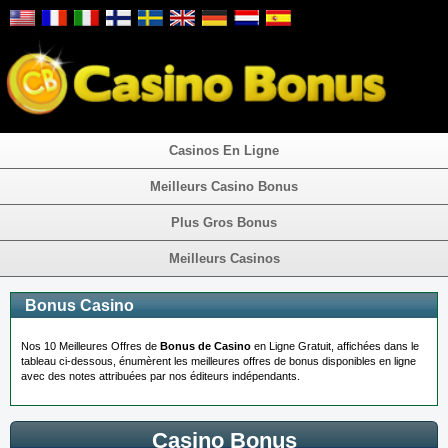
Casinos En Ligne
Meilleurs Casino Bonus
Plus Gros Bonus
Meilleurs Casinos
Bonus Casino
Nos 10 Meilleures Offres de
Bonus de Casino
en Ligne Gratuit, affichées dans le
tableau ci-dessous, énumèrent les meilleures offres de bonus disponibles en ligne
avec des notes attribuées par nos éditeurs indépendants.
Casino Bonus