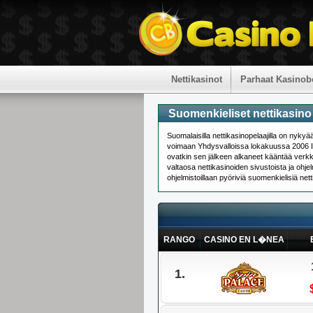
Nettikasinot
Parhaat Kasinob
Suomenkieliset nettikasino
Suomalaisilla nettikasinopelaajilla on nyky
voimaan Yhdysvalloissa lokakuussa 2006 Int
ovatkin sen jälkeen alkaneet kääntää verkk
valtaosa nettikasinoiden sivustoista ja ohje
ohjelmistoillaan pyöriviä suomenkielisiä nett
RANGO
CASINO EN L�NEA
1.