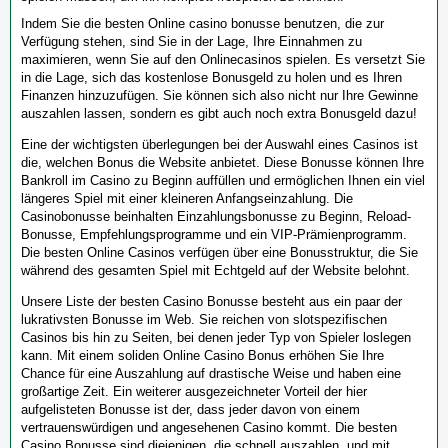
Indem Sie die besten Online casino bonusse benutzen, die zur
Verfügung stehen, sind Sie in der Lage
, Ihre Einnahmen zu
maximieren, wenn Sie auf den Onlinecasinos spielen. Es versetzt Sie
in die Lage, sich das kostenlose Bonusgeld zu holen und es Ihren
Finanzen hinzuzufügen. Sie können sich also nicht nur Ihre Gewinne
auszahlen lassen, sondern es gibt auch noch extra Bonusgeld dazu!
Eine der wichtigsten überlegungen bei der Auswahl eines Casinos ist
die, welchen Bonus die Website anbietet. Diese Bonusse können Ihre
Bankroll im Casino zu Beginn auffüllen und ermöglichen Ihnen ein viel
längeres Spiel mit einer kleineren Anfangseinzahlung. Die
Casinobonusse beinhalten Einzahlungsbonusse zu Beginn, Reload-
Bonusse, Empfehlungsprogramme und ein VIP-Prämienprogramm.
Die besten Online Casinos verfügen über eine Bonusstruktur, die Sie
während des gesamten Spiel mit Echtgeld auf der Website belohnt.
Unsere Liste der besten Casino Bonusse besteht aus ein paar der
lukrativsten Bonusse im Web. Sie reichen von slotspezifischen
Casinos bis hin zu Seiten, bei denen jeder Typ von Spieler loslegen
kann. Mit einem soliden Online Casino Bonus erhöhen Sie Ihre
Chance für eine Auszahlung auf drastische Weise und haben eine
großartige Zeit. Ein weiterer ausgezeichneter Vorteil der hier
aufgelisteten Bonusse ist der, dass jeder davon von einem
vertrauenswürdigen und angesehenen Casino kommt. Die besten
Casino Bonusse sind diejenigen, die schnell auszahlen, und mit