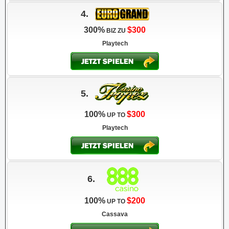
4.
300%
$300
BIZ ZU
Playtech
5.
100%
$300
UP TO
Playtech
6.
100%
$200
UP TO
Cassava