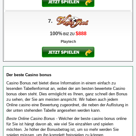
7.
100%
$888
BIZ ZU
Playtech
Der beste Casino bonus
Casino Bonus.net bietet diese Information in einem einfach zu
lesenden Tabellenformat an, wobei der am besten bewertete Casino
bonus oben steht. Dies ermöglicht es Ihnen, ganz schnell den Bonus
zu sehen, der Sie am meisten anspricht. Wir haben auch jedem
Online casino eine Bewertung zugeordnet, die neben
der Auflistung in
der unten stehenden Tabelle angesehen werden kann.
Beste Online Casino Bonus
- Welcher der
beste casino bonus online
für Sie ist hängt davon ab, wie viel Sie einzahlen und spielen
möchten. Je höher der Bonusbetrag ist, um so mehr werden Sie
spielen müssen, um ihn komplett freispielen zu können.